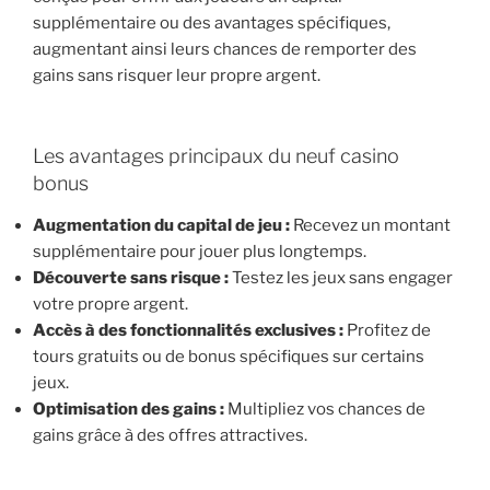
supplémentaire ou des avantages spécifiques,
augmentant ainsi leurs chances de remporter des
gains sans risquer leur propre argent.
Les avantages principaux du neuf casino
bonus
Augmentation du capital de jeu :
Recevez un montant
supplémentaire pour jouer plus longtemps.
Découverte sans risque :
Testez les jeux sans engager
votre propre argent.
Accès à des fonctionnalités exclusives :
Profitez de
tours gratuits ou de bonus spécifiques sur certains
jeux.
Optimisation des gains :
Multipliez vos chances de
gains grâce à des offres attractives.