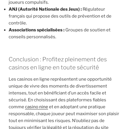
joueurs compulsifs.
ANJ (Autorité Nationale des Jeux) :
Régulateur
français qui propose des outils de prévention et de
contrôle.
Associations spécialisées :
Groupes de soutien et
conseils personnalisés.
Conclusion : Profitez pleinement des
casinos en ligne en toute sécurité
Les casinos en ligne représentent une opportunité
unique de vivre des moments de divertissement
intenses, tout en bénéficiant d’un accès facile et
sécurisé. En choisissant des plateformes fiables
comme
casino nine
et en adoptant une pratique
responsable, chaque joueur peut maximiser son plaisir
tout en minimisant les risques. N’oubliez pas de
toujours vérifier la légalité et la réputation du site