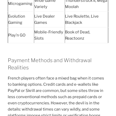
Wide Game
Thunderstruck II, Mega
Microgaming
Variety
Moolah
Evolution
Live Dealer
Live Roulette, Live
Gaming
Games
Blackjack
Mobile-Friendly
Book of Dead,
Play’n GO
Slots
Reactoonz
Payment Methods and Withdrawal
Realities
French players often face a mixed bag when it comes
to banking options. Credit cards and e-wallets like
PayPal or Skrill are common, but some sites throw in
less conventional methods such as prepaid cards or
even cryptocurrencies. However, the devil is in the
details: withdrawal times can vary wildly, and some
platforms impose strict limits or verification hoops