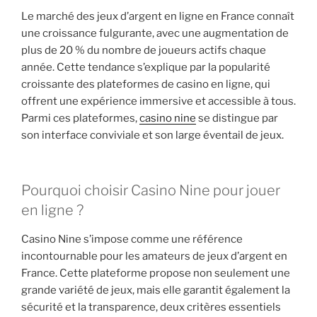
Le marché des jeux d’argent en ligne en France connaît
une croissance fulgurante, avec une augmentation de
plus de 20 % du nombre de joueurs actifs chaque
année. Cette tendance s’explique par la popularité
croissante des plateformes de casino en ligne, qui
offrent une expérience immersive et accessible à tous.
Parmi ces plateformes,
casino nine
se distingue par
son interface conviviale et son large éventail de jeux.
Pourquoi choisir Casino Nine pour jouer
en ligne ?
Casino Nine s’impose comme une référence
incontournable pour les amateurs de jeux d’argent en
France. Cette plateforme propose non seulement une
grande variété de jeux, mais elle garantit également la
sécurité et la transparence, deux critères essentiels