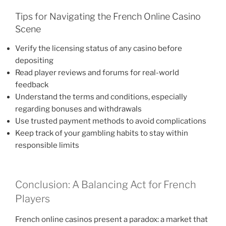
Tips for Navigating the French Online Casino
Scene
Verify the licensing status of any casino before
depositing
Read player reviews and forums for real-world
feedback
Understand the terms and conditions, especially
regarding bonuses and withdrawals
Use trusted payment methods to avoid complications
Keep track of your gambling habits to stay within
responsible limits
Conclusion: A Balancing Act for French
Players
French online casinos present a paradox: a market that