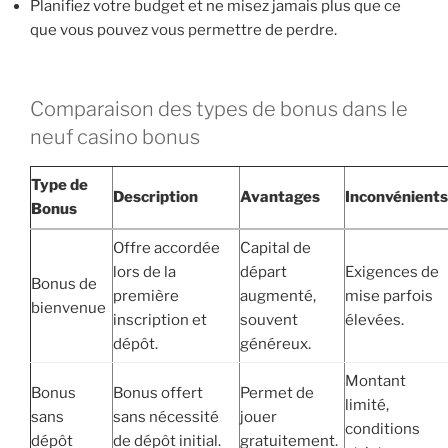
Planifiez votre budget et ne misez jamais plus que ce
que vous pouvez vous permettre de perdre.
Comparaison des types de bonus dans le
neuf casino bonus
Type de
Description
Avantages
Inconvénients
Bonus
Offre accordée
Capital de
lors de la
départ
Exigences de
Bonus de
première
augmenté,
mise parfois
bienvenue
inscription et
souvent
élevées.
dépôt.
généreux.
Montant
Bonus
Bonus offert
Permet de
limité,
sans
sans nécessité
jouer
conditions
dépôt
de dépôt initial.
gratuitement.