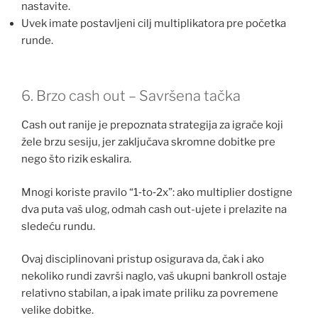
nastavite.
Uvek imate postavljeni cilj multiplikatora pre početka
runde.
6. Brzo cash out – Savršena tačka
Cash out ranije je prepoznata strategija za igrače koji
žele brzu sesiju, jer zaključava skromne dobitke pre
nego što rizik eskalira.
Mnogi koriste pravilo “1‑to‑2x”: ako multiplier dostigne
dva puta vaš ulog, odmah cash out-ujete i prelazite na
sledeću rundu.
Ovaj disciplinovani pristup osigurava da, čak i ako
nekoliko rundi završi naglo, vaš ukupni bankroll ostaje
relativno stabilan, a ipak imate priliku za povremene
velike dobitke.