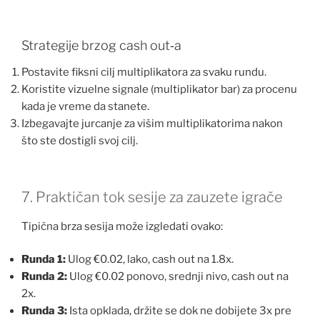
Strategije brzog cash out‑a
Postavite fiksni cilj multiplikatora za svaku rundu.
Koristite vizuelne signale (multiplikator bar) za procenu
kada je vreme da stanete.
Izbegavajte jurcanje za višim multiplikatorima nakon
što ste dostigli svoj cilj.
7. Praktičan tok sesije za zauzete igrače
Tipična brza sesija može izgledati ovako:
Runda 1:
Ulog €0.02, lako, cash out na 1.8x.
Runda 2:
Ulog €0.02 ponovo, srednji nivo, cash out na
2x.
Runda 3:
Ista opklada, držite se dok ne dobijete 3x pre