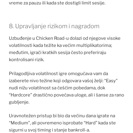
vreme za pauzu ili kada ste dostigli limit sesije.
8. Upravljanje rizikom i nagradom
Uzbuđenje u Chicken Road-u dolazi od njegove visoke
volatilnosti kada težite ka većim multiplikatorima;
međutim, igrači kratkih sesija često preferiraju
kontrolisani rizik.
Prilagodljiva volatilnost igre omogućava vam da
izaberete nivo težine koji odgovara vašoj želji: “Easy”
nudi nižu volatilnost sa češćim pobedama, dok
“Hardcore” drastično povećava uloge, ali i šanse za rano
gubljenje.
Uravnotežen pristup bi bio da većinu dana igrate na
“Medium”, ali povremeno isprobate “Hard” kada ste
sigurni u svoj timing i stanje bankroll-a.