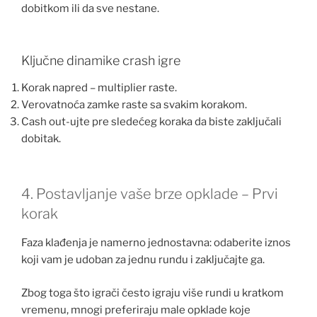
dobitkom ili da sve nestane.
Ključne dinamike crash igre
Korak napred – multiplier raste.
Verovatnoća zamke raste sa svakim korakom.
Cash out-ujte pre sledećeg koraka da biste zaključali
dobitak.
4. Postavljanje vaše brze opklade – Prvi
korak
Faza klađenja je namerno jednostavna: odaberite iznos
koji vam je udoban za jednu rundu i zaključajte ga.
Zbog toga što igrači često igraju više rundi u kratkom
vremenu, mnogi preferiraju male opklade koje