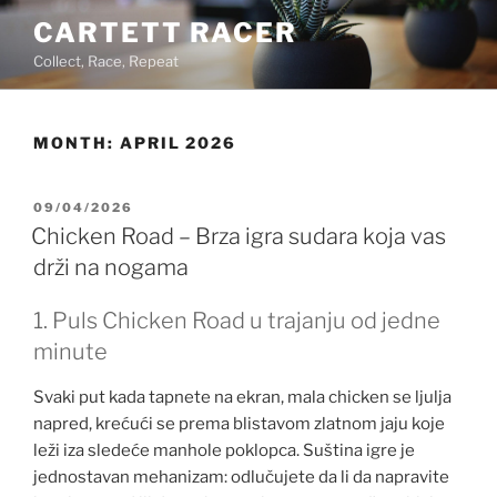
Skip
CARTETT RACER
to
Collect, Race, Repeat
content
MONTH:
APRIL 2026
POSTED
09/04/2026
ON
Chicken Road – Brza igra sudara koja vas
drži na nogama
1. Puls Chicken Road u trajanju od jedne
minute
Svaki put kada tapnete na ekran, mala chicken se ljulja
napred, krećući se prema blistavom zlatnom jaju koje
leži iza sledeće manhole poklopca. Suština igre je
jednostavan mehanizam: odlučujete da li da napravite