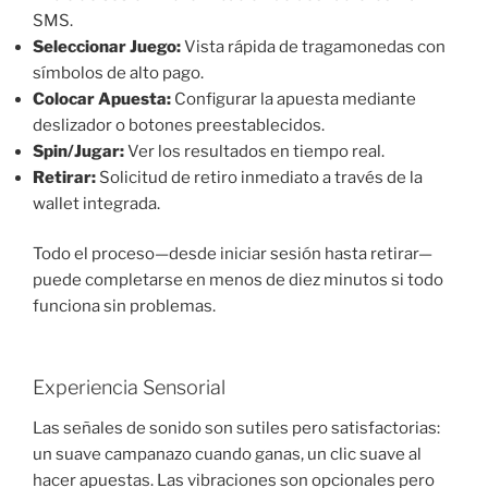
SMS.
Seleccionar Juego:
Vista rápida de tragamonedas con
símbolos de alto pago.
Colocar Apuesta:
Configurar la apuesta mediante
deslizador o botones preestablecidos.
Spin/Jugar:
Ver los resultados en tiempo real.
Retirar:
Solicitud de retiro inmediato a través de la
wallet integrada.
Todo el proceso—desde iniciar sesión hasta retirar—
puede completarse en menos de diez minutos si todo
funciona sin problemas.
Experiencia Sensorial
Las señales de sonido son sutiles pero satisfactorias:
un suave campanazo cuando ganas, un clic suave al
hacer apuestas. Las vibraciones son opcionales pero