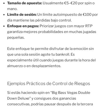
Tamaño de apuesta:
Usualmente €5–€20 por spin o
mano.
Límite de sesión:
Un límite autoimpuesto de €100 por
día mantiene las pérdidas bajo control.
Enfoque en pagos:
Priorizar juegos con mayor RTP
garantiza mejores probabilidades en muchas jugadas
pequeñas.
Este enfoque te permite disfrutar de la emoción sin
que una sola sesión agote tu bankroll. Es
especialmente útil cuando juegas durante la hora del
almuerzo o en desplazamientos.
Ejemplos Prácticos de Control de Riesgos
Si estás haciendo spin en “Big Bass Vegas Double
Down Deluxe” y consigues dos ganancias
consecutivas, podrías pausar después de la tercera