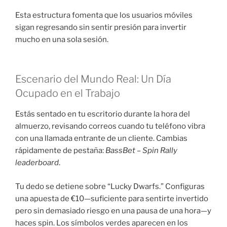
Esta estructura fomenta que los usuarios móviles
sigan regresando sin sentir presión para invertir
mucho en una sola sesión.
Escenario del Mundo Real: Un Día
Ocupado en el Trabajo
Estás sentado en tu escritorio durante la hora del
almuerzo, revisando correos cuando tu teléfono vibra
con una llamada entrante de un cliente. Cambias
rápidamente de pestaña:
BassBet – Spin Rally
leaderboard
.
Tu dedo se detiene sobre “Lucky Dwarfs.” Configuras
una apuesta de €10—suficiente para sentirte invertido
pero sin demasiado riesgo en una pausa de una hora—y
haces spin. Los símbolos verdes aparecen en los