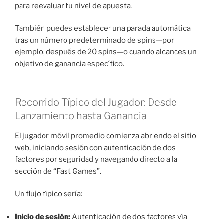
para reevaluar tu nivel de apuesta.
También puedes establecer una parada automática
tras un número predeterminado de spins—por
ejemplo, después de 20 spins—o cuando alcances un
objetivo de ganancia específico.
Recorrido Típico del Jugador: Desde
Lanzamiento hasta Ganancia
El jugador móvil promedio comienza abriendo el sitio
web, iniciando sesión con autenticación de dos
factores por seguridad y navegando directo a la
sección de “Fast Games”.
Un flujo típico sería:
Inicio de sesión:
Autenticación de dos factores vía