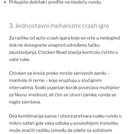
Prikupite dobitak i pređite na sledeću rundu.
3. Jednostavni mehanizmi crash igre
Za razliku od auto‑crash igara koje se vrte u nedogled
dok ne dosegnete unapred određenu tačku
zaustavljanja, Chicken Road stavlja kontrolu čvrsto u
vaše ruke.
Chicken se kreće preko mreže skrivenih zamki –
manhole ili rerne – koje eruptuju u slučajnim
intervalima. Svaki uspešan korak povećava multiplier
za fiksnu vrednost, ali čim se otvori zamka, runda se
naglo završava.
Ova kombinacija šanse i izbora pretvara svaku rundu u
mikro‑safari gde vaša odluka u poslednjem trenutku
može značiti razliku između da odete sa solidnom