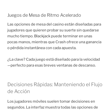
Juegos de Mesa de Ritmo Acelerado
Las opciones de mesa del casino están diseñadas para
jugadores que quieren probar su suerte sin quedarse
mucho tiempo. Blackjack puede terminar en unas
pocas manos, mientras que Crash ofrece una ganancia
o pérdida instantánea con cada apuesta.
¿La clave? Cada juego está diseñado para la velocidad
—perfecto para esas breves ventanas de descanso.
Decisiones Rápidas: Manteniendo el Flujo
de Acción
Los jugadores móviles suelen tomar decisiones en
segundos. La interfaz muestra todas las opciones de