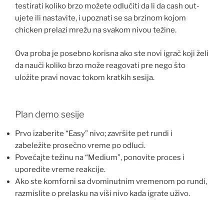
testirati koliko brzo možete odlučiti da li da cash out-
ujete ili nastavite, i upoznati se sa brzinom kojom
chicken prelazi mrežu na svakom nivou težine.
Ova proba je posebno korisna ako ste novi igrač koji želi
da nauči koliko brzo može reagovati pre nego što
uložite pravi novac tokom kratkih sesija.
Plan demo sesije
Prvo izaberite “Easy” nivo; završite pet rundi i
zabeležite prosečno vreme po odluci.
Povećajte težinu na “Medium”, ponovite proces i
uporedite vreme reakcije.
Ako ste komforni sa dvominutnim vremenom po rundi,
razmislite o prelasku na viši nivo kada igrate uživo.