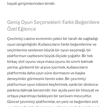
hayati girişimlerinden biridir.
Geniş Oyun Seçenekleri: Farklı Beğenilere
Özel Eğlence
Çevrimiçi casino evreninin çekici bir tarafı de sağladığı
oyun zenginliğidir. Kullanıcıların farklı beğenilerine ve
seçimlerine seslenen büyük bir oyun seçeneği, bir
platformun cazibesini büyük ölçüde çoğaltır. Bir tek
birkaç slot oyunu veya masa oyunu ile sınırlı kalmak
yerine, görkemli bir arşive içermek, kullanıcıların
platformda daha uzun süre durmasını ve başka
deneyimler görmesini temin eder. Bir çevrimiçi
platformun oyun lobisini keşfetmek, sanki bir dinlence
parkına dalmak benzeridir; her açıda yeni bir hissiyat ve
ortaya çıkarılmayı bekleyen bir serüven mevcuttur.
Güncel çevrimiçi platformlar, en yeni ve beğenilen slot