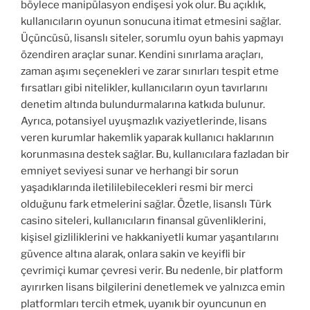
böylece manipülasyon endişesi yok olur. Bu açıklık,
kullanıcıların oyunun sonucuna itimat etmesini sağlar.
Üçüncüsü, lisanslı siteler, sorumlu oyun bahis yapmayı
özendiren araçlar sunar. Kendini sınırlama araçları,
zaman aşımı seçenekleri ve zarar sınırları tespit etme
fırsatları gibi nitelikler, kullanıcıların oyun tavırlarını
denetim altında bulundurmalarına katkıda bulunur.
Ayrıca, potansiyel uyuşmazlık vaziyetlerinde, lisans
veren kurumlar hakemlik yaparak kullanıcı haklarının
korunmasına destek sağlar. Bu, kullanıcılara fazladan bir
emniyet seviyesi sunar ve herhangi bir sorun
yaşadıklarında iletililebilecekleri resmi bir merci
olduğunu fark etmelerini sağlar. Özetle, lisanslı Türk
casino siteleri, kullanıcıların finansal güvenliklerini,
kişisel gizliliklerini ve hakkaniyetli kumar yaşantılarını
güvence altına alarak, onlara sakin ve keyifli bir
çevrimiçi kumar çevresi verir. Bu nedenle, bir platform
ayırırken lisans bilgilerini denetlemek ve yalnızca emin
platformları tercih etmek, uyanık bir oyuncunun en