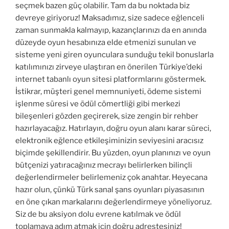
seçmek bazen güç olabilir. Tam da bu noktada biz
devreye giriyoruz! Maksadımız, size sadece eğlenceli
zaman sunmakla kalmayıp, kazançlarınızı da en anında
düzeyde oyun hesabınıza elde etmenizi sunulan ve
sisteme yeni giren oyunculara sunduğu tekil bonuslarla
katılımınızı zirveye ulaştıran en önerilen Türkiye’deki
internet tabanlı oyun sitesi platformlarını göstermek.
İstikrar, müşteri genel memnuniyeti, ödeme sistemi
işlenme süresi ve ödül cömertliği gibi merkezi
bileşenleri gözden geçirerek, size zengin bir rehber
hazırlayacağız. Hatırlayın, doğru oyun alanı karar süreci,
elektronik eğlence etkileşiminizin seviyesini aracısız
biçimde şekillendirir. Bu yüzden, oyun planınızı ve oyun
bütçenizi yatıracağınız mecrayı belirlerken bilinçli
değerlendirmeler belirlemeniz çok anahtar. Heyecana
hazır olun, çünkü Türk sanal şans oyunları piyasasının
en öne çıkan markalarını değerlendirmeye yöneliyoruz.
Siz de bu aksiyon dolu evrene katılmak ve ödül
toplamaya adım atmak için doğru adrestesiniz!