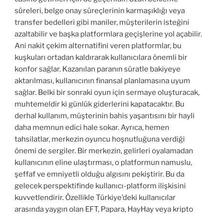
süreleri, belge onay süreçlerinin karmaşıklığı veya
transfer bedelleri gibi maniler, müşterilerin isteğini
azaltabilir ve başka platformlara geçişlerine yol açabilir.
Ani nakit çekim alternatifini veren platformlar, bu
kuşkuları ortadan kaldırarak kullanıcılara önemli bir
konfor sağlar. Kazanılan paranın süratle bakiyeye
aktarılması, kullanıcının finansal planlamasına uyum
sağlar. Belki bir sonraki oyun için sermaye oluşturacak,
muhtemeldir ki günlük giderlerini kapatacaktır. Bu
derhal kullanım, müşterinin bahis yaşantısını bir hayli
daha memnun edici hale sokar. Ayrıca, hemen
tahsilatlar, merkezin oyuncu hoşnutluğuna verdiği
önemi de sergiler. Bir merkezin, gelirleri oyalamadan
kullanıcının eline ulaştırması, o platformun namuslu,
şeffaf ve emniyetli olduğu algısını pekiştirir. Bu da
gelecek perspektifinde kullanıcı-platform ilişkisini
kuvvetlendirir. Özellikle Türkiye’deki kullanıcılar
arasında yaygın olan EFT, Papara, HayHay veya kripto