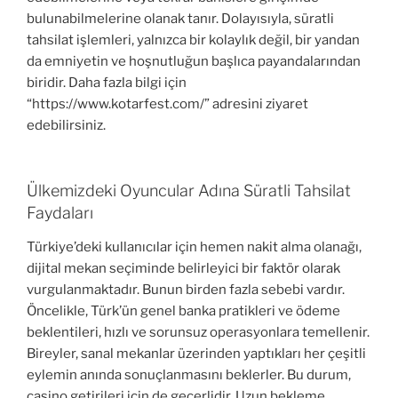
bulunabilmelerine olanak tanır. Dolayısıyla, süratli
tahsilat işlemleri, yalnızca bir kolaylık değil, bir yandan
da emniyetin ve hoşnutluğun başlıca payandalarından
biridir. Daha fazla bilgi için
“https://www.kotarfest.com/” adresini ziyaret
edebilirsiniz.
Ülkemizdeki Oyuncular Adına Süratli Tahsilat
Faydaları
Türkiye’deki kullanıcılar için hemen nakit alma olanağı,
dijital mekan seçiminde belirleyici bir faktör olarak
vurgulanmaktadır. Bunun birden fazla sebebi vardır.
Öncelikle, Türk’ün genel banka pratikleri ve ödeme
beklentileri, hızlı ve sorunsuz operasyonlara temellenir.
Bireyler, sanal mekanlar üzerinden yaptıkları her çeşitli
eylemin anında sonuçlanmasını beklerler. Bu durum,
casino getirileri için de geçerlidir. Uzun bekleme