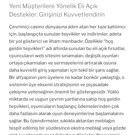
Yeni Müşterilere Yönelik Eli Açık
Destekler: Girişinizi Kuvvetlendirin
Çevrimiçi casino dünyasına adım atan her taze katılımcı
için, başlangıçta sunulan teşvikler ve indirimler, adeta
bir yol gösterici ve ilham menbaıdır. Özellikle “hoş
geldin teşvikleri” adı altında sunulan bu eli açık fırsatlar,
oyuncuların web sitesini sınamaları, değişik oyunları
ortaya çıkarmaları ve sermayelerini artırarak oyuna
daha kuvvetli giriş yapmaları için tekil bir şans sağlar.
Bir altyapının yeni üyelere ne kadar bonkör yaklaştığı, o
sistemin üye eksenli stratejisinin ve piyasadaki
çekişme yeteneğinin önemli bir göstergesidir. Yüklü
miktarda ve uygun çevrim şartlarına sahip hoş geldin
teşvikleri, oyuncuların başlangıç ödemelerinden çok
daha fazlasını alarak oyun deneyimlerine başlamalarını
sağlar. Bu özendirmeler, sıklıkla aktarılan meblağın
tespit edilmiş bir yüzdesince ekstra meblağ veya gözde