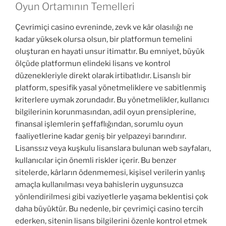
Oyun Ortamının Temelleri
Çevrimiçi casino evreninde, zevk ve kâr olasılığı ne
kadar yüksek olursa olsun, bir platformun temelini
oluşturan en hayati unsur itimattır. Bu emniyet, büyük
ölçüde platformun elindeki lisans ve kontrol
düzenekleriyle direkt olarak irtibatlıdır. Lisanslı bir
platform, spesifik yasal yönetmeliklere ve sabitlenmiş
kriterlere uymak zorundadır. Bu yönetmelikler, kullanıcı
bilgilerinin korunmasından, adil oyun prensiplerine,
finansal işlemlerin şeffaflığından, sorumlu oyun
faaliyetlerine kadar geniş bir yelpazeyi barındırır.
Lisanssız veya kuşkulu lisanslara bulunan web sayfaları,
kullanıcılar için önemli riskler içerir. Bu benzer
sitelerde, kârların ödenmemesi, kişisel verilerin yanlış
amaçla kullanılması veya bahislerin uygunsuzca
yönlendirilmesi gibi vaziyetlerle yaşama beklentisi çok
daha büyüktür. Bu nedenle, bir çevrimiçi casino tercih
ederken, sitenin lisans bilgilerini özenle kontrol etmek