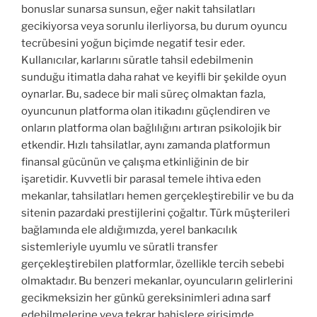
bonuslar sunarsa sunsun, eğer nakit tahsilatları
gecikiyorsa veya sorunlu ilerliyorsa, bu durum oyuncu
tecrübesini yoğun biçimde negatif tesir eder.
Kullanıcılar, karlarını süratle tahsil edebilmenin
sunduğu itimatla daha rahat ve keyifli bir şekilde oyun
oynarlar. Bu, sadece bir mali süreç olmaktan fazla,
oyuncunun platforma olan itikadını güçlendiren ve
onların platforma olan bağlılığını artıran psikolojik bir
etkendir. Hızlı tahsilatlar, aynı zamanda platformun
finansal gücünün ve çalışma etkinliğinin de bir
işaretidir. Kuvvetli bir parasal temele ihtiva eden
mekanlar, tahsilatları hemen gerçekleştirebilir ve bu da
sitenin pazardaki prestijlerini çoğaltır. Türk müşterileri
bağlamında ele aldığımızda, yerel bankacılık
sistemleriyle uyumlu ve süratli transfer
gerçekleştirebilen platformlar, özellikle tercih sebebi
olmaktadır. Bu benzeri mekanlar, oyuncuların gelirlerini
gecikmeksizin her günkü gereksinimleri adına sarf
edebilmelerine veya tekrar bahislere girişimde