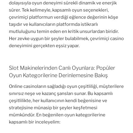
dolayısıyla oyun deneyimi sürekli dinamik ve enerjik
sürer. Tek kelimeyle, kapsamlı oyun seçenekleri,
çevrimiçi platformun verdiği eğlence değerinin köşe
taşıdır ve kullanıcıların platformda istikrarlı
mutluluğunu temin eden en kritik unsurlardan biridir.
Her zevke uygun bir şeyler bulabilmek, çevrimiçi casino
deneyimini gerçekten eşsiz yapar.
Slot Makinelerinden Canlı Oyunlara: Popüler
Oyun Kategorilerine Derinlemesine Bakış
Online casinoların sağladığı oyun çeşitliliği, müşterilere
sınırsız neşe ve kazanç şansları sunar. Bu kapsamlı
çeşitlilikte, her kullanıcının kendi beğenisine ve
stratejisine münasip bir şeyler keşfetmesi
mümkündür. En beğenilen oyun kategorilerine
kapsamlı bir inceleyelim: