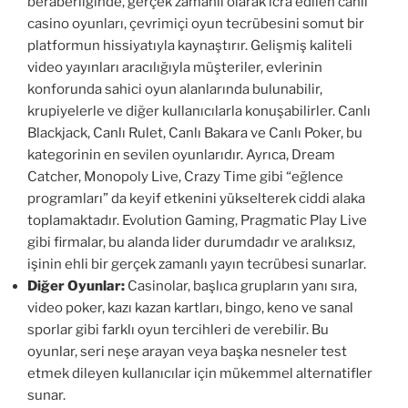
beraberliğinde, gerçek zamanlı olarak icra edilen canlı
casino oyunları, çevrimiçi oyun tecrübesini somut bir
platformun hissiyatıyla kaynaştırır. Gelişmiş kaliteli
video yayınları aracılığıyla müşteriler, evlerinin
konforunda sahici oyun alanlarında bulunabilir,
krupiyelerle ve diğer kullanıcılarla konuşabilirler. Canlı
Blackjack, Canlı Rulet, Canlı Bakara ve Canlı Poker, bu
kategorinin en sevilen oyunlarıdır. Ayrıca, Dream
Catcher, Monopoly Live, Crazy Time gibi “eğlence
programları” da keyif etkenini yükselterek ciddi alaka
toplamaktadır. Evolution Gaming, Pragmatic Play Live
gibi firmalar, bu alanda lider durumdadır ve aralıksız,
işinin ehli bir gerçek zamanlı yayın tecrübesi sunarlar.
Diğer Oyunlar:
Casinolar, başlıca grupların yanı sıra,
video poker, kazı kazan kartları, bingo, keno ve sanal
sporlar gibi farklı oyun tercihleri de verebilir. Bu
oyunlar, seri neşe arayan veya başka nesneler test
etmek dileyen kullanıcılar için mükemmel alternatifler
sunar.