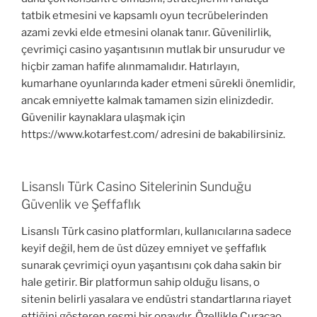
tatbik etmesini ve kapsamlı oyun tecrübelerinden
azami zevki elde etmesini olanak tanır. Güvenilirlik,
çevrimiçi casino yaşantısının mutlak bir unsurudur ve
hiçbir zaman hafife alınmamalıdır. Hatırlayın,
kumarhane oyunlarında kader etmeni sürekli önemlidir,
ancak emniyette kalmak tamamen sizin elinizdedir.
Güvenilir kaynaklara ulaşmak için
https://www.kotarfest.com/ adresini de bakabilirsiniz.
Lisanslı Türk Casino Sitelerinin Sunduğu
Güvenlik ve Şeffaflık
Lisanslı Türk casino platformları, kullanıcılarına sadece
keyif değil, hem de üst düzey emniyet ve şeffaflık
sunarak çevrimiçi oyun yaşantısını çok daha sakin bir
hale getirir. Bir platformun sahip olduğu lisans, o
sitenin belirli yasalara ve endüstri standartlarına riayet
ettiğini gösteren resmi bir onaydır. Özellikle Curaçao