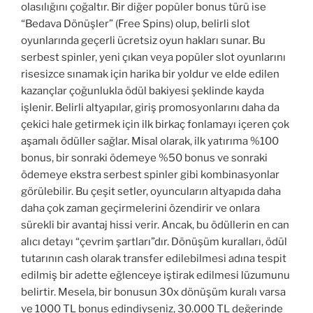
olasılığını çoğaltır. Bir diğer popüler bonus türü ise
“Bedava Dönüşler” (Free Spins) olup, belirli slot
oyunlarında geçerli ücretsiz oyun hakları sunar. Bu
serbest spinler, yeni çıkan veya popüler slot oyunlarını
risesizce sınamak için harika bir yoldur ve elde edilen
kazançlar çoğunlukla ödül bakiyesi şeklinde kayda
işlenir. Belirli altyapılar, giriş promosyonlarını daha da
çekici hale getirmek için ilk birkaç fonlamayı içeren çok
aşamalı ödüller sağlar. Misal olarak, ilk yatırıma %100
bonus, bir sonraki ödemeye %50 bonus ve sonraki
ödemeye ekstra serbest spinler gibi kombinasyonlar
görülebilir. Bu çeşit setler, oyuncuların altyapıda daha
daha çok zaman geçirmelerini özendirir ve onlara
sürekli bir avantaj hissi verir. Ancak, bu ödüllerin en can
alıcı detayı “çevrim şartları”dır. Dönüşüm kuralları, ödül
tutarının cash olarak transfer edilebilmesi adına tespit
edilmiş bir adette eğlenceye iştirak edilmesi lüzumunu
belirtir. Mesela, bir bonusun 30x dönüşüm kuralı varsa
ve 1000 TL bonus edindiyseniz, 30.000 TL değerinde